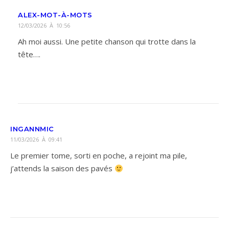
ALEX-MOT-À-MOTS
12/03/2026 À 10:56
Ah moi aussi. Une petite chanson qui trotte dans la
tête….
INGANNMIC
11/03/2026 À 09:41
Le premier tome, sorti en poche, a rejoint ma pile,
j’attends la saison des pavés