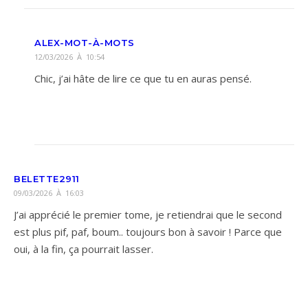
ALEX-MOT-À-MOTS
12/03/2026 À 10:54
Chic, j’ai hâte de lire ce que tu en auras pensé.
BELETTE2911
09/03/2026 À 16:03
J’ai apprécié le premier tome, je retiendrai que le second
est plus pif, paf, boum.. toujours bon à savoir ! Parce que
oui, à la fin, ça pourrait lasser.