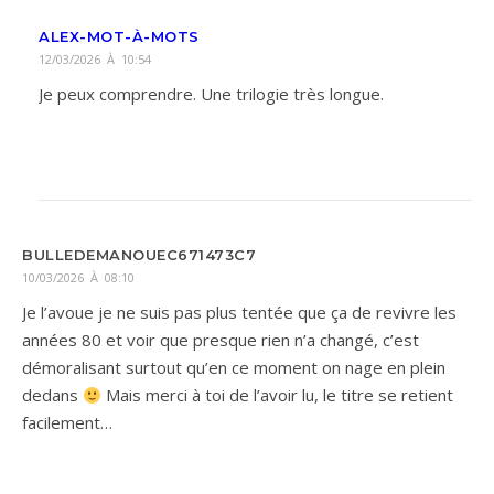
ALEX-MOT-À-MOTS
12/03/2026 À 10:54
Je peux comprendre. Une trilogie très longue.
BULLEDEMANOUEC671473C7
10/03/2026 À 08:10
Je l’avoue je ne suis pas plus tentée que ça de revivre les
années 80 et voir que presque rien n’a changé, c’est
démoralisant surtout qu’en ce moment on nage en plein
dedans
Mais merci à toi de l’avoir lu, le titre se retient
facilement…