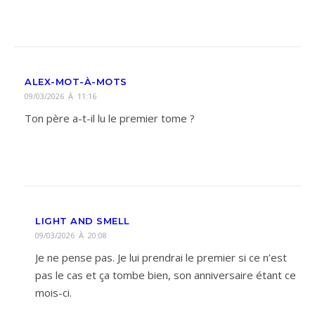
ALEX-MOT-À-MOTS
09/03/2026 À 11:16
Ton père a-t-il lu le premier tome ?
LIGHT AND SMELL
09/03/2026 À 20:08
Je ne pense pas. Je lui prendrai le premier si ce n’est
pas le cas et ça tombe bien, son anniversaire étant ce
mois-ci.