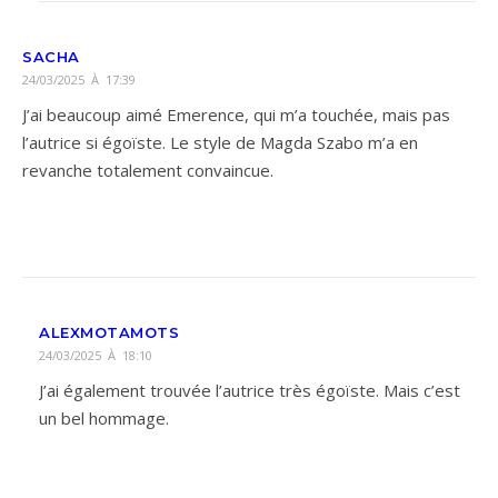
SACHA
24/03/2025 À 17:39
J’ai beaucoup aimé Emerence, qui m’a touchée, mais pas
l’autrice si égoïste. Le style de Magda Szabo m’a en
revanche totalement convaincue.
ALEXMOTAMOTS
24/03/2025 À 18:10
J’ai également trouvée l’autrice très égoïste. Mais c’est
un bel hommage.