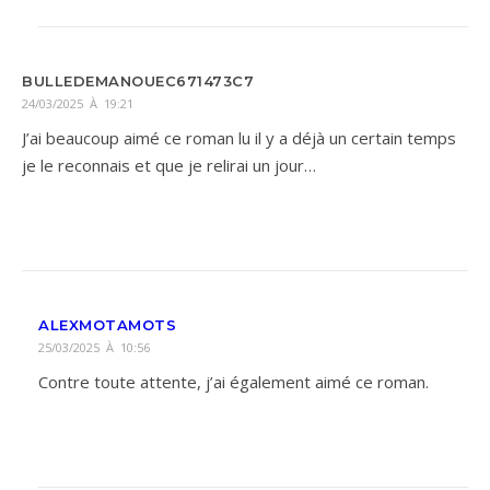
BULLEDEMANOUEC671473C7
24/03/2025 À 19:21
J’ai beaucoup aimé ce roman lu il y a déjà un certain temps
je le reconnais et que je relirai un jour…
ALEXMOTAMOTS
25/03/2025 À 10:56
Contre toute attente, j’ai également aimé ce roman.