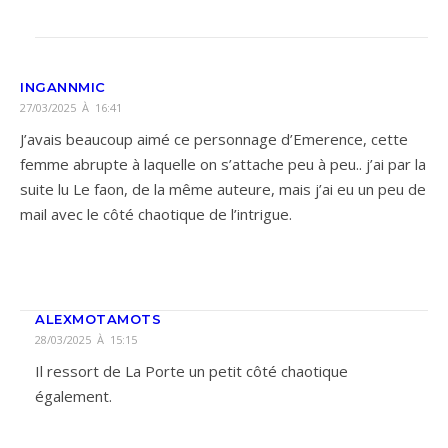
INGANNMIC
27/03/2025 À 16:41
J’avais beaucoup aimé ce personnage d’Emerence, cette
femme abrupte à laquelle on s’attache peu à peu.. j’ai par la
suite lu Le faon, de la même auteure, mais j’ai eu un peu de
mail avec le côté chaotique de l’intrigue.
ALEXMOTAMOTS
28/03/2025 À 15:15
Il ressort de La Porte un petit côté chaotique
également.