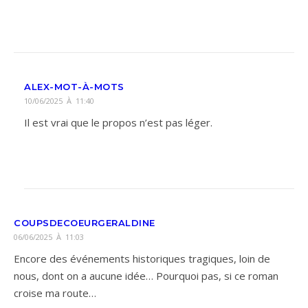
ALEX-MOT-À-MOTS
10/06/2025 À 11:40
Il est vrai que le propos n’est pas léger.
COUPSDECOEURGERALDINE
06/06/2025 À 11:03
Encore des événements historiques tragiques, loin de
nous, dont on a aucune idée… Pourquoi pas, si ce roman
croise ma route…