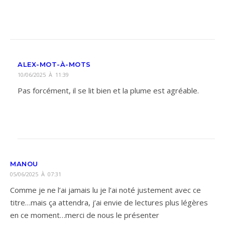
ALEX-MOT-À-MOTS
10/06/2025 À 11:39
Pas forcément, il se lit bien et la plume est agréable.
MANOU
05/06/2025 À 07:31
Comme je ne l’ai jamais lu je l’ai noté justement avec ce
titre…mais ça attendra, j’ai envie de lectures plus légères
en ce moment…merci de nous le présenter