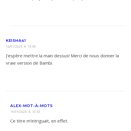
KEISHA41
16/01/2026 À 13:49
J’espère mettre la main dessus! Merci de nous donner la
vraie version de Bambi.
ALEX-MOT-À-MOTS
19/01/2026 À 10:53
Ce titre m’intriguait, en effet.