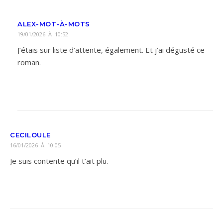
ALEX-MOT-À-MOTS
19/01/2026 À 10:52
J’étais sur liste d’attente, également. Et j’ai dégusté ce
roman.
CECILOULE
16/01/2026 À 10:05
Je suis contente qu’il t’ait plu.