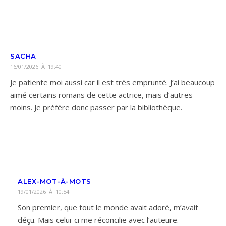
SACHA
16/01/2026 À 19:40
Je patiente moi aussi car il est très emprunté. J’ai beaucoup
aimé certains romans de cette actrice, mais d’autres
moins. Je préfère donc passer par la bibliothèque.
ALEX-MOT-À-MOTS
19/01/2026 À 10:54
Son premier, que tout le monde avait adoré, m’avait
déçu. Mais celui-ci me réconcilie avec l’auteure.